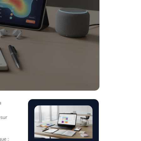
a
 sur
que :