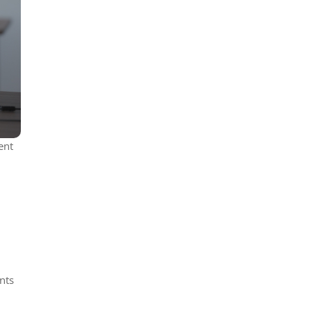
ent
ants