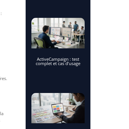
:
ActiveCampaign : test
complet et cas d’usage
res.
la
s