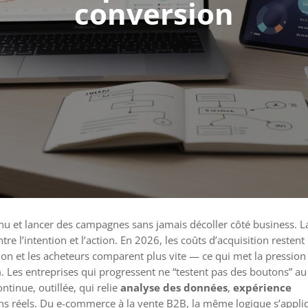
conversion
tenu et lancer des campagnes sans jamais décoller côté business. L
tre l’intention et l’action. En 2026, les coûts d’acquisition restent
ution et les acheteurs comparent plus vite — ce qui met la pression
n
. Les entreprises qui progressent ne “testent pas des boutons” au
ntinue, outillée, qui relie
analyse des données
,
expérience
ns réels. Du e-commerce à la vente B2B, la même logique s’appli