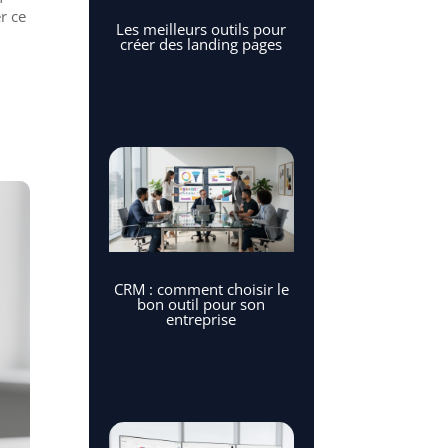
r ce
Les meilleurs outils pour
créer des landing pages
CRM : comment choisir le
bon outil pour son
entreprise