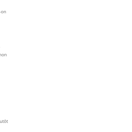
t-on
y
 non
lutôt