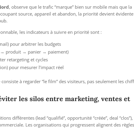
Nord
, observe que le trafic “marque” bien sur mobile mais que la
ecoupant source, appareil et abandon, la priorité devient évidente 
pub.
nable, les indicateurs à suivre en priorité sont :
mail) pour arbitrer les budgets
 → produit → panier → paiement)
er retargeting et cycles
ion) pour mesurer l’impact réel
 consiste à regarder “le film” des visiteurs, pas seulement les chiff
éviter les silos entre marketing, ventes et
ons différentes (lead “qualifié”, opportunité “créée”, deal “clos”), 
mmerciale. Les organisations qui progressent alignent des règle