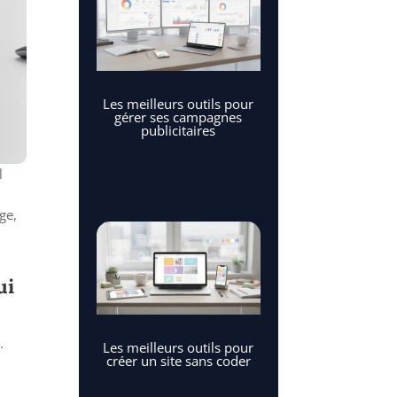
Les meilleurs outils pour
gérer ses campagnes
publicitaires
l
ge,
ui
.
Les meilleurs outils pour
créer un site sans coder
,