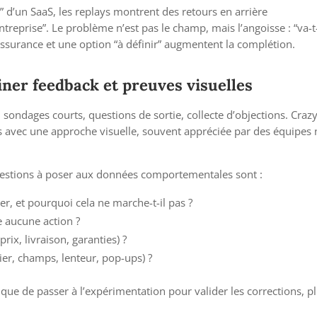
 d’un SaaS, les replays montrent des retours en arrière
treprise”. Le problème n’est pas le champ, mais l’angoisse : “va-
ssurance et une option “à définir” augmentent la complétion.
iner feedback et preuves visuelles
: sondages courts, questions de sortie, collecte d’objections. Craz
clés avec une approche visuelle, souvent appréciée par des équipes
 questions à poser aux données comportementales sont :
er, et pourquoi cela ne marche-t-il pas ?
e aucune action ?
ix, livraison, garanties) ?
vier, champs, lenteur, pop-ups) ?
ogique de passer à l’expérimentation pour valider les corrections, p